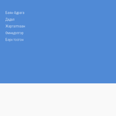
Баян-Адрага
Дадал
Жаргалтхаан
Өмнөдэлгэр
Бэрх тосгон