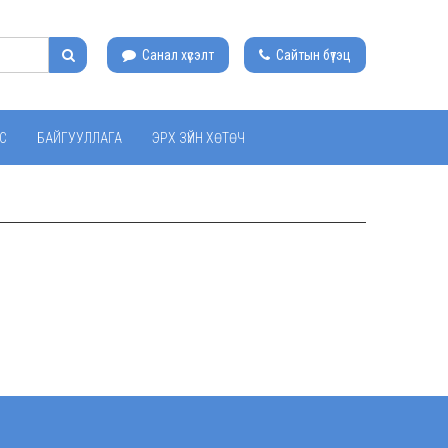
Санал хүсэлт
Сайтын бүтэц
С
БАЙГУУЛЛАГА
ЭРХ ЗҮЙН ХӨТӨЧ