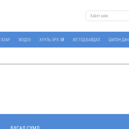
ГАЗАР
МЭДЭЭ
ХУУЛЬ ЭРХ ЗҮЙ
ИЛ ТОД БАЙДАЛ
ШИЛЭН ДАН
БУСАД СУМД