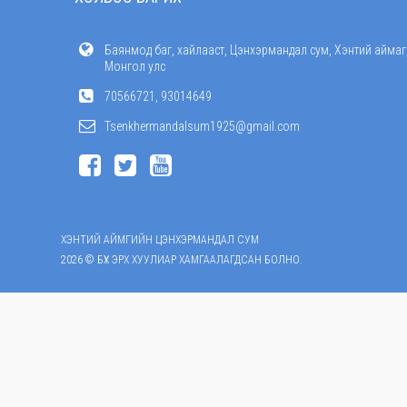
Баянмод баг, хайлааст, Цэнхэрмандал сум, Хэнтий аймаг
Монгол улс
70566721, 93014649
Tsenkhermandalsum1925@gmail.com
ХЭНТИЙ АЙМГИЙН ЦЭНХЭРМАНДАЛ СУМ
2026 © БҮХ ЭРХ ХУУЛИАР ХАМГААЛАГДСАН БОЛНО.