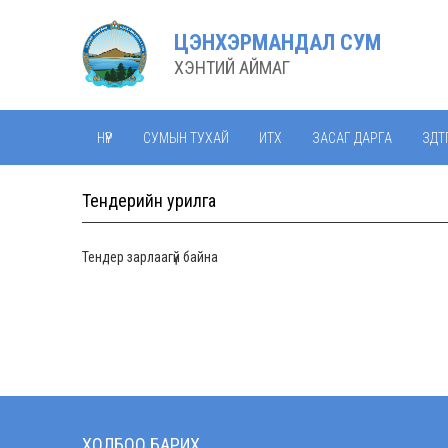
ЦЭНХЭРМАНДАЛ СУМ
ХЭНТИЙ АЙМАГ
НҮҮР
СУМЫН ТУХАЙ
ИТХ
ЗАСАГ ДАРГА
ЗДТ
Тендерийн урилга
Тендер зарлаагүй байна
ХОЛБОО БАРИХ