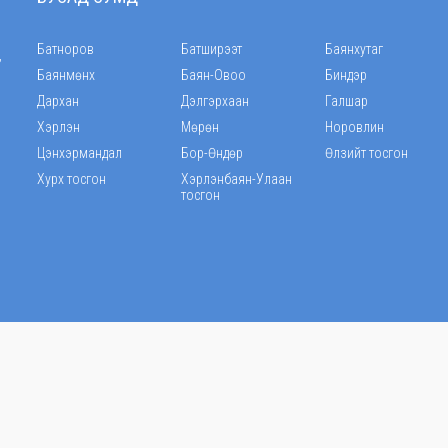
Батноров
Батширээт
Баянхутаг
,
Баянмөнх
Баян-Овоо
Биндэр
Дархан
Дэлгэрхаан
Галшар
Хэрлэн
Мөрөн
Норовлин
Цэнхэрмандал
Бор-Өндөр
Өлзийт тосгон
Хурх тосгон
Хэрлэнбаян-Улаан
тосгон