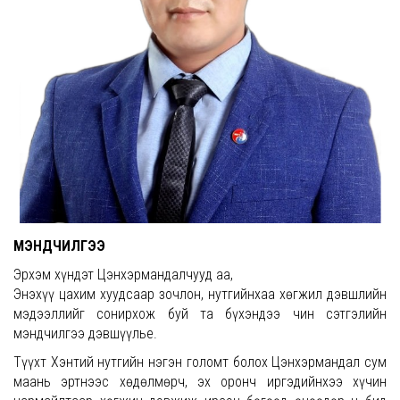
МЭНДЧИЛГЭЭ
Эрхэм хүндэт Цэнхэрмандалчууд аа,
Энэхүү цахим хуудсаар зочлон, нутгийнхаа хөгжил дэвшлийн
мэдээллийг сонирхож буй та бүхэндээ чин сэтгэлийн
мэндчилгээ дэвшүүлье.
Түүхт Хэнтий нутгийн нэгэн голомт болох Цэнхэрмандал сум
маань эртнээс хөдөлмөрч, эх оронч иргэдийнхээ хүчин