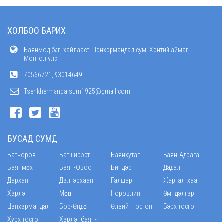
ХОЛБОО БАРИХ
Баянмод баг, хайлааст, Цэнхэрмандал сум, Хэнтий аймаг,
Монгол улс
70566721, 93014649
Tsenkhermandalsum1925@gmail.com
БУСАД СУМД
Батноров
Батширээт
Баянхутаг
Баян-Адрага
Баянмөнх
Баян-Овоо
Биндэр
Дадал
Дархан
Дэлгэрхаан
Галшар
Жаргалтхаан
Хэрлэн
Мөрөн
Норовлин
Өмнөдэлгэр
Цэнхэрмандал
Бор-Өндөр
Өлзийт тосгон
Бэрх тосгон
Хурх тосгон
Хэрлэнбаян-