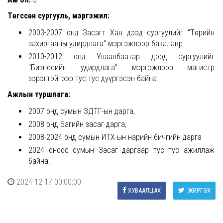
Төгссөн сургууль, мэргэжил:
2003-2007 онд Засагт Хан дээд сургуулийг "Төрийн
захиргааны удирдлага" мэргэжлээр бакалавр.
2010-2012 онд Улаанбаатар дээд сургуулийг
"Бизнесийн удирдлага" мэргэжлээр магистр
зэрэгтэйгээр тус тус дүүргэсэн байна.
Ажлын туршлага:
2007 онд сумын ЗДТГ-ын дарга,
2008 онд Багийн засаг дарга,
2008-2024 онд сумын ИТХ-ын нарийн бичгийн дарга
2024 оноос сумын Засаг даргаар тус тус ажиллаж
байна.
2024-12-17 00:00:00
ХУВААЛЦАХ
ЖИРГЭХ