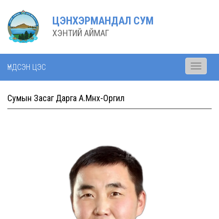
ЦЭНХЭРМАНДАЛ СУМ
ХЭНТИЙ АЙМАГ
ҮНДСЭН ЦЭС
Toggle
navigati
Сумын Засаг Дарга А.Мөнх-Оргил