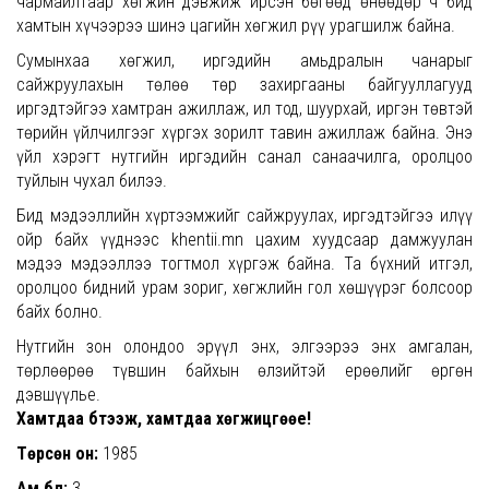
чармайлтаар хөгжин дэвжиж ирсэн бөгөөд өнөөдөр ч бид
хамтын хүчээрээ шинэ цагийн хөгжил рүү урагшилж байна.
Сумынхаа хөгжил, иргэдийн амьдралын чанарыг
сайжруулахын төлөө төр захиргааны байгууллагууд
иргэдтэйгээ хамтран ажиллаж, ил тод, шуурхай, иргэн төвтэй
төрийн үйлчилгээг хүргэх зорилт тавин ажиллаж байна. Энэ
үйл хэрэгт нутгийн иргэдийн санал санаачилга, оролцоо
туйлын чухал билээ.
Бид мэдээллийн хүртээмжийг сайжруулах, иргэдтэйгээ илүү
ойр байх үүднээс khentii.mn цахим хуудсаар дамжуулан
мэдээ мэдээллээ тогтмол хүргэж байна. Та бүхний итгэл,
оролцоо бидний урам зориг, хөгжлийн гол хөшүүрэг болсоор
байх болно.
Нутгийн зон олондоо эрүүл энх, элгээрээ энх амгалан,
төрлөөрөө түвшин байхын өлзийтэй ерөөлийг өргөн
дэвшүүлье.
Хамтдаа бүтээж, хамтдаа хөгжицгөөе!
Төрсөн он:
1985
Ам бүл:
3